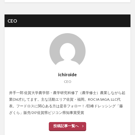
CEO
ichiroide
CEO
井手一郎 佐賀大学農学部・農学研究科修了（農学修士）農業しながら起
業(36才)してます。主な活動エリア佐賀・福岡。ROC IA SAGA, LLC代
表。フードロスに関心ある方は是非フォロー！ /巨峰ドレッシング「藤
ざくら」販売/20'佐賀県ビジコン県知事賞受賞
投稿記事一覧へ