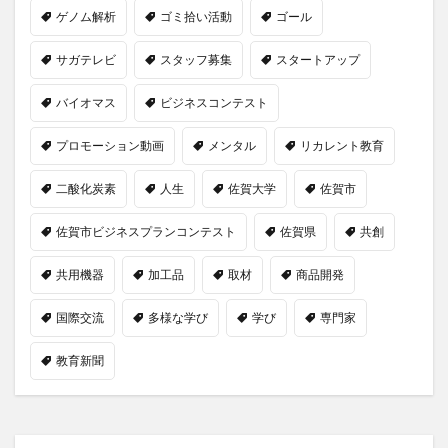
ゲノム解析
ゴミ拾い活動
ゴール
サガテレビ
スタッフ募集
スタートアップ
バイオマス
ビジネスコンテスト
プロモーション動画
メンタル
リカレント教育
二酸化炭素
人生
佐賀大学
佐賀市
佐賀市ビジネスプランコンテスト
佐賀県
共創
共用機器
加工品
取材
商品開発
国際交流
多様な学び
学び
専門家
教育新聞