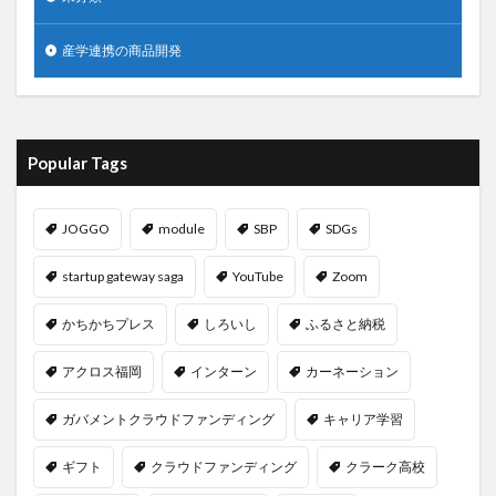
産学連携の商品開発
Popular Tags
JOGGO
module
SBP
SDGs
startup gateway saga
YouTube
Zoom
かちかちプレス
しろいし
ふるさと納税
アクロス福岡
インターン
カーネーション
ガバメントクラウドファンディング
キャリア学習
ギフト
クラウドファンディング
クラーク高校