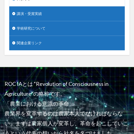
講演・受賞実績
学術研究について
関連企業リンク
ROC IAとは “Revolution of Consciousness in
Agriculture”の略称です。
「農業における意識の革命」
農業界を変革するのは農家本人でなければならな
い、まずは農家個人が変革し、革命を起こしていこ
うという代表の想いから社名を名づけました。