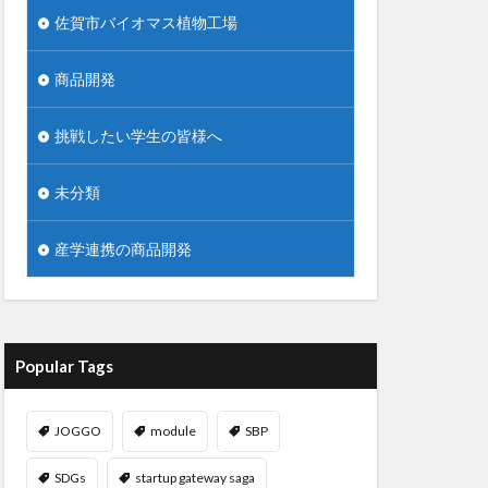
佐賀市バイオマス植物工場
商品開発
挑戦したい学生の皆様へ
未分類
産学連携の商品開発
Popular Tags
JOGGO
module
SBP
SDGs
startup gateway saga