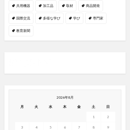
共用機器
加工品
取材
商品開発
国際交流
多様な学び
学び
専門家
教育新聞
2026年8月
月
火
水
木
金
土
日
1
2
3
4
5
6
7
8
9