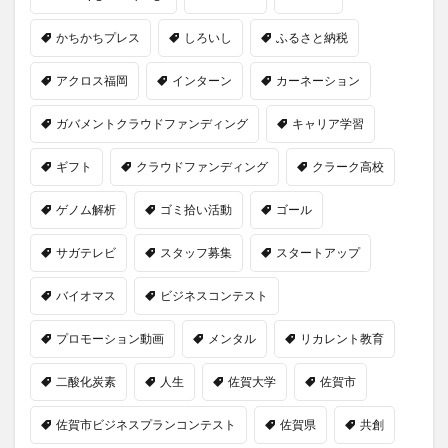
かちかちプレス
しろいし
ふるさと納税
アクロス福岡
インターン
カーネーション
ガバメントクラウドファンディング
キャリア学習
ギフト
クラウドファンディング
クラーク高校
ゲノム解析
ゴミ拾い活動
ゴール
サガテレビ
スタッフ募集
スタートアップ
バイオマス
ビジネスコンテスト
プロモーション動画
メンタル
リカレント教育
二酸化炭素
人生
佐賀大学
佐賀市
佐賀市ビジネスプランコンテスト
佐賀県
共創