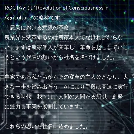
ROC IAとは “Revolution of Consciousness in
Agriculture”の略称です。
「農業における意識の革命」
農業界を変革するのは農家本人でなければならな
い、まずは農家個人が変革し、革命を起こしていこ
うという代表の想いから社名を名づけました。
農家である私たちからその変革の主人公となり、大
きな一歩を踏み出そう。AIにより手段は高速に実行
できる時代。我々は、人間の人間たる所以「創発」
に注力し事業を展開しています。
これらの思いを社名に込めました。