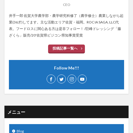
CEO
井手一郎 佐賀大学農学部・農学研究科修了（農学修士）農業しながら起
業(36才)してます。主な活動エリア佐賀・福岡。ROC IA SAGA, LLC代
表。フードロスに関心ある方は是非フォロー！ /巨峰ドレッシング「藤
ざくら」販売/20'佐賀県ビジコン県知事賞受賞
投稿記事一覧へ
Follow Me!!!
メニュー
Blog