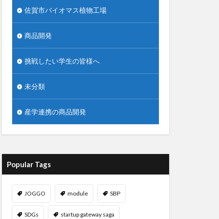
佐賀市バイオマス植物工場
商品開発
挑戦したい学生の皆様へ
未分類
産学連携の商品開発
Popular Tags
JOGGO
module
SBP
SDGs
startup gateway saga