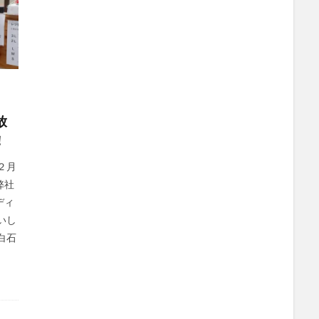
。
放
！
２月
弊社
ディ
いし
白石