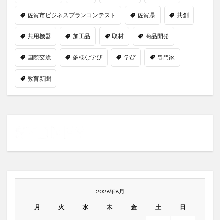
佐賀市ビジネスプランコンテスト
佐賀県
共創
共用機器
加工品
取材
商品開発
国際交流
多様な学び
学び
専門家
教育新聞
2026年8月
月
火
水
木
金
土
日