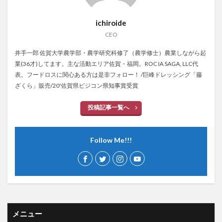
ichiroide
CEO
井手一郎 佐賀大学農学部・農学研究科修了（農学修士）農業しながら起
業(36才)してます。主な活動エリア佐賀・福岡。ROC IA SAGA, LLC代
表。フードロスに関心ある方は是非フォロー！ /巨峰ドレッシング「藤
ざくら」販売/20'佐賀県ビジコン県知事賞受賞
投稿記事一覧へ
Follow Me!!!
メニュー