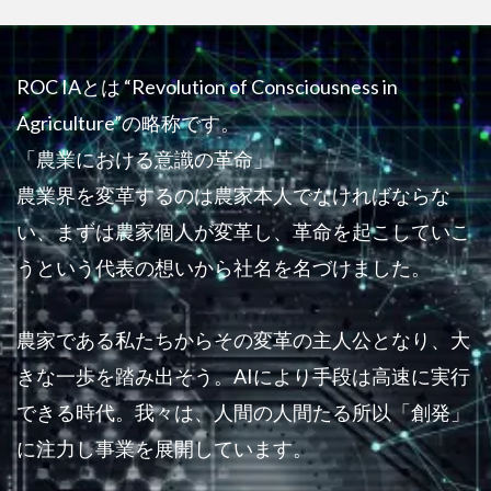
ROC IAとは “Revolution of Consciousness in
Agriculture”の略称です。
「農業における意識の革命」
農業界を変革するのは農家本人でなければならな
い、まずは農家個人が変革し、革命を起こしていこ
うという代表の想いから社名を名づけました。
農家である私たちからその変革の主人公となり、大
きな一歩を踏み出そう。AIにより手段は高速に実行
できる時代。我々は、人間の人間たる所以「創発」
に注力し事業を展開しています。