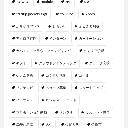
JOGGO
module
SBP
SDGs
startup gateway saga
YouTube
Zoom
かちかちプレス
しろいし
ふるさと納税
アクロス福岡
インターン
カーネーション
ガバメントクラウドファンディング
キャリア学習
ギフト
クラウドファンディング
クラーク高校
ゲノム解析
ゴミ拾い活動
ゴール
サガテレビ
スタッフ募集
スタートアップ
バイオマス
ビジネスコンテスト
プロモーション動画
メンタル
リカレント教育
二酸化炭素
人生
佐賀大学
佐賀市