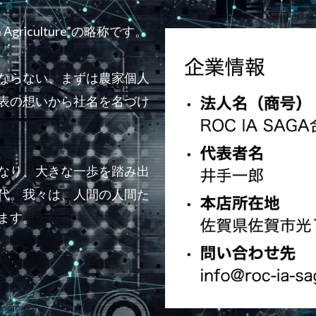
s in Agriculture”の略称です。
ならない、まずは農家個人
表の想いから社名を名づけ
なり、大きな一歩を踏み出
時代。我々は、人間の人間た
ます。