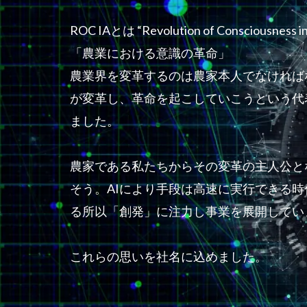
ROC IAとは “Revolution of Consciousnes
「農業における意識の革命」
農業界を変革するのは農家本人でなければ
が変革し、革命を起こしていこうという代
ました。
農家である私たちからその変革の主人公と
そう。AIにより手段は高速に実行できる
る所以「創発」に注力し事業を展開してい
これらの思いを社名に込めました。